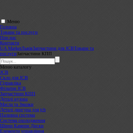
Меню
Головна
Товари та послуги
Про нас
Контакти
UA Market
Львів
Запчастини для JCB
Товари та
послуги
Запчастини КПП
Меню
каталогу
JCB
Скло для JCB
Гідравліка
Фільтри JCB
Запчастини КПП
Деталі кузова
Масла та Змазки
Деталі двигуна для jcb
Паливна система
Система охолодження
Шини Камери Диски
Елементи управління