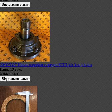
20/925327 Насос коробки передач КПП jcb 3cx jcb 4cx
Ціна:
10 грн.
в наявності