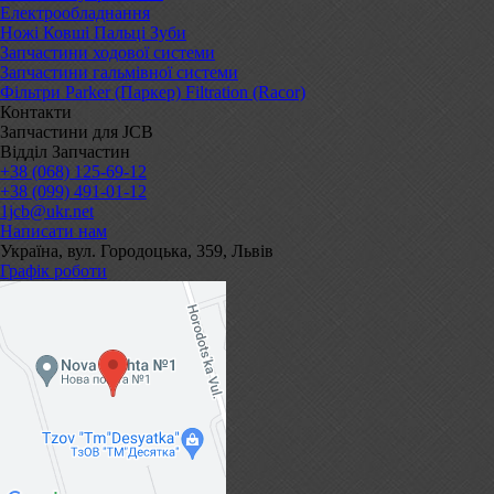
Електрообладнання
Ножі Ковші Пальці Зуби
Запчастини ходової системи
Запчастини гальмівної системи
Фільтри Parker (Паркер) Filtration (Racor)
Контакти
Запчастини для JCB
Відділ Запчастин
+38 (068) 125-69-12
+38 (099) 491-01-12
1jcb@ukr.net
Написати нам
Україна, вул. Городоцька, 359, Львів
Графік роботи