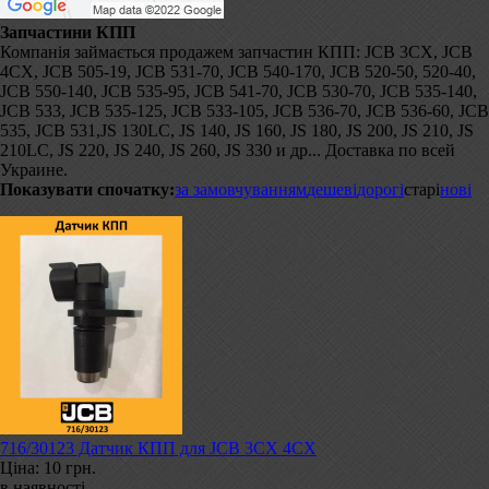
Запчастини КПП
Компанія займається продажем запчастин КПП: JCB 3CX, JCB
4CX, JCB 505-19, JCB 531-70, JCB 540-170, JCB 520-50, 520-40,
JCB 550-140, JCB 535-95, JCB 541-70, JCB 530-70, JCB 535-140,
JCB 533, JCB 535-125, JCB 533-105, JCB 536-70, JCB 536-60, JCB
535, JCB 531,JS 130LC, JS 140, JS 160, JS 180, JS 200, JS 210, JS
210LC, JS 220, JS 240, JS 260, JS 330 и др... Доставка по всей
Украине.
Показувати спочатку:
за замовчуванням
дешеві
дорогі
старі
нові
716/30123 Датчик КПП для JCB 3CX 4CX
Ціна:
10 грн.
в наявності